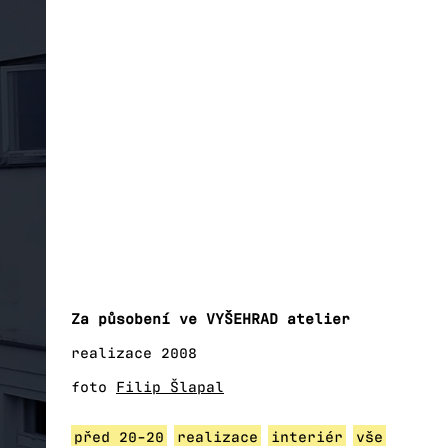
Za působení ve VYŠEHRAD atelier
realizace 2008
foto
Filip Šlapal
před 20-20
realizace
interiér
vše